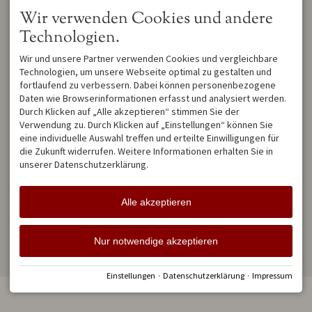
DAFÜR STEHEN WIR:
Wir verwenden Cookies und andere
hochwertige
Bestpreis Garantie bei
Bettwäsche/Handtücher
Technologien.
Direktbuchung
jede Wohnung mit
gratis
Storno
bei
eigenem Parkplatz
Wir und unsere Partner verwenden Cookies und vergleichbare
Beherbergungsverbot
alle Wohnungen mit
Technologien, um unsere Webseite optimal zu gestalten und
persönliche Betreuung
Balkon/Terrasse
fortlaufend zu verbessern. Dabei können personenbezogene
durch die
Alpenträumer
WLAN gratis
Daten wie Browserinformationen erfasst und analysiert werden.
keine Anzahlung im
Durch Klicken auf „Alle akzeptieren“ stimmen Sie der
u.v.m.
Vorfeld
Verwendung zu. Durch Klicken auf „Einstellungen“ können Sie
moderne und
eine individuelle Auswahl treffen und erteilte Einwilligungen für
Wir freuen uns auf Ihre
zeitgemäße Einrichtung
Anfrage!
die Zukunft widerrufen. Weitere Informationen erhalten Sie in
nur klassifizierte
unserer Datenschutzerklärung.
(Sterne) Wohnungen
Alle akzeptieren
Facebook
Nur notwendige akzeptieren
Impressum
Datenschutz
Barrierefreiheit
Cookie-Einstellungen
Erstellt mit
Tramino
Einstellungen
·
Datenschutzerklärung
·
Impressum