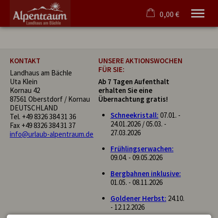
0,00 €
×
Ohne Zeitraum
Warenkorb ist leer
Beliebige Personenzahl
KONTAKT
UNSERE AKTIONSWOCHEN
FÜR SIE:
Landhaus am Bächle
Uta Klein
Ab 7 Tagen Aufenthalt
Kornau 42
erhalten Sie eine
Willkommen
87561 Oberstdorf / Kornau
Übernachtung gratis!
Ferienwohnungen
DEUTSCHLAND
Schneekristall:
07.01. -
Tel.
+49 8326 384 31 36
Angebote
24.01.2026 / 05.03. -
Fax +49 8326 384 31 37
Oberstdorf
27.03.2026
info@urlaub-alpentraum.de
Service/Anfrage
Frühlingserwachen:
09.04. - 09.05.2026
Tel.
08326 384 31 36
Bergbahnen inklusive:
01.05. - 08.11.2026
Goldener Herbst:
24.10.
- 12.12.2026