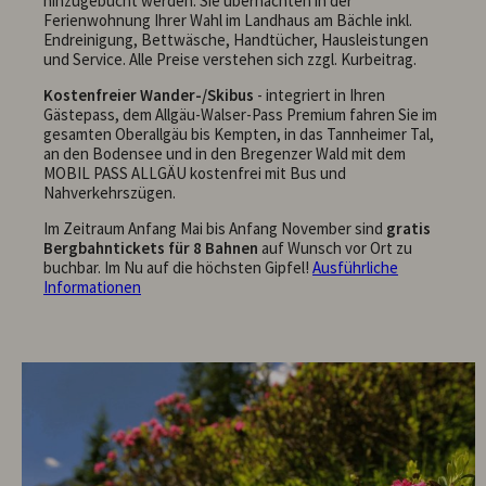
hinzugebucht werden. Sie übernachten in der
Ferienwohnung Ihrer Wahl im Landhaus am Bächle inkl.
Endreinigung, Bettwäsche, Handtücher, Hausleistungen
und Service. Alle Preise verstehen sich zzgl. Kurbeitrag.
Kostenfreier Wander-/Skibus
- integriert in Ihren
Gästepass, dem Allgäu-Walser-Pass Premium fahren Sie im
gesamten Oberallgäu bis Kempten, in das Tannheimer Tal,
an den Bodensee und in den Bregenzer Wald mit dem
MOBIL PASS ALLGÄU kostenfrei mit Bus und
Nahverkehrszügen.
Im Zeitraum Anfang Mai bis Anfang November sind
gratis
Bergbahntickets für 8 Bahnen
auf Wunsch vor Ort zu
buchbar. Im Nu auf die höchsten Gipfel!
Ausführliche
Informationen