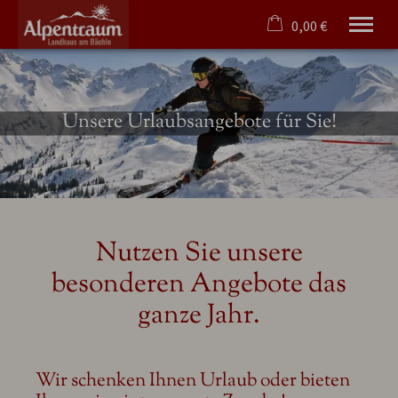
0,00 €
×
Ohne Zeitraum
Warenkorb ist leer
Beliebige Personenzahl
Unsere Urlaubsangebote für Sie!
Willkommen
Ferienwohnungen
Angebote
Oberstdorf
Nutzen Sie unsere
Service/Anfrage
besonderen Angebote das
Tel.
08326 384 31 36
ganze Jahr.
Wir schenken Ihnen Urlaub oder bieten