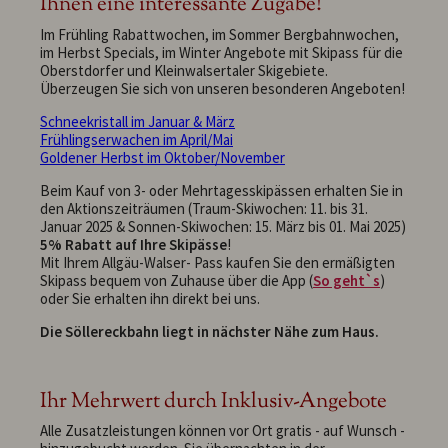
Ihnen eine interessante Zugabe!
Im Frühling Rabattwochen, im Sommer Bergbahnwochen,
im Herbst Specials, im Winter Angebote mit Skipass für die
Oberstdorfer und Kleinwalsertaler Skigebiete.
Überzeugen Sie sich von unseren besonderen Angeboten!
Schneekristall im Januar & März
Frühlingserwachen im April/Mai
Goldener Herbst im Oktober/November
Beim Kauf von 3- oder Mehrtagesskipässen erhalten Sie in
den Aktionszeiträumen (Traum-Skiwochen: 11. bis 31.
Januar 2025 & Sonnen-Skiwochen: 15. März bis 01. Mai 2025)
5% Rabatt auf Ihre Skipässe
!
Mit Ihrem Allgäu-Walser- Pass kaufen Sie den ermäßigten
Skipass bequem von Zuhause über die App (
So geht`s
)
oder Sie erhalten ihn direkt bei uns.
Die Söllereckbahn liegt in nächster Nähe zum Haus.
Ihr Mehrwert durch Inklusiv-Angebote
Alle Zusatzleistungen können vor Ort gratis - auf Wunsch -