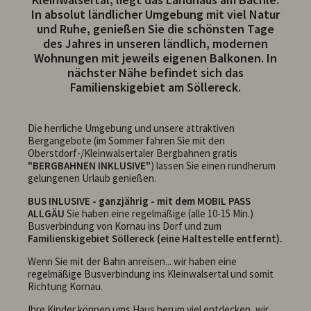
In absolut ländlicher Umgebung mit viel Natur
und Ruhe, genießen Sie die schönsten Tage
des Jahres in unseren ländlich, modernen
Wohnungen mit jeweils eigenen Balkonen. In
nächster Nähe befindet sich das
Familienskigebiet am Söllereck.
Die herrliche Umgebung und unsere attraktiven
Bergangebote (im Sommer fahren Sie mit den
Oberstdorf-/Kleinwalsertaler Bergbahnen gratis
"BERGBAHNEN INKLUSIVE"
) lassen Sie einen rundherum
gelungenen Urlaub genießen.
BUS INLUSIVE - ganzjährig - mit dem MOBIL PASS
ALLGÄU
Sie haben eine regelmäßige (alle 10-15 Min.)
Busverbindung von Kornau ins Dorf und zum
Familienskigebiet Söllereck (eine Haltestelle entfernt).
Wenn Sie mit der Bahn anreisen... wir haben eine
regelmäßige Busverbindung ins Kleinwalsertal und somit
Richtung Kornau.
Ihre Kinder können ums Haus herum viel entdecken, wir