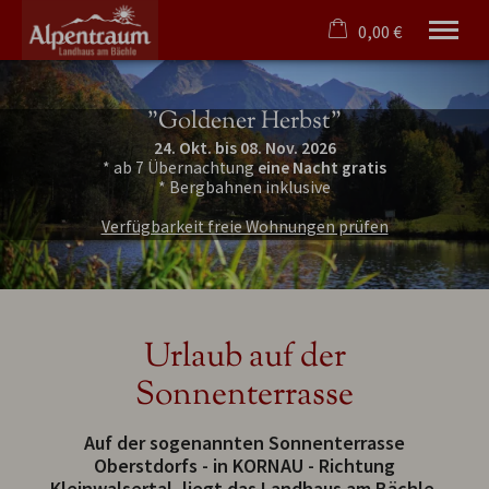
0,00 €
×
Ohne Zeitraum
Warenkorb ist leer
"Goldener Herbst"
Beliebige Personenzahl
24. Okt. bis 08. Nov. 2026
* ab 7 Übernachtung
eine Nacht gratis
* Bergbahnen inklusive
Willkommen
Verfügbarkeit freie Wohnungen prüfen
Ferienwohnungen
Angebote
Oberstdorf
Service/Anfrage
Urlaub auf der
Tel.
08326 384 31 36
Sonnenterrasse
Auf der sogenannten Sonnenterrasse
Oberstdorfs - in KORNAU - Richtung
Kleinwalsertal, liegt das Landhaus am Bächle.