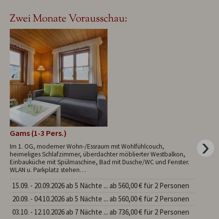
Zwei Monate Vorausschau:
Gams (1-3 Pers.)
St
Im 1. OG, moderner Wohn-/Essraum mit Wohlfühlcouch,
Im 
heimeliges Schlafzimmer, überdachter möblierter Westbalkon,
Sch
Einbauküche mit Spülmaschine, Bad mit Dusche/WC und Fenster.
übe
WLAN u. Parkplatz stehen…
mit
15.09. - 20.09.2026 ab 5 Nächte ... ab 560,00 € für 2 Personen
18
20.09. - 04.10.2026 ab 5 Nächte ... ab 560,00 € für 2 Personen
04
03.10. - 12.10.2026 ab 7 Nächte ... ab 736,00 € für 2 Personen