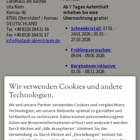
Landhaus am Bächle
Uta Klein
Ab 7 Tagen Aufenthalt
Kornau 42
erhalten Sie eine
87561 Oberstdorf / Kornau
Übernachtung gratis!
DEUTSCHLAND
Schneekristall:
07.01. -
Tel.
+49 8326 384 31 36
24.01.2026 / 05.03. -
Fax +49 8326 384 31 37
27.03.2026
info@urlaub-alpentraum.de
Frühlingserwachen:
09.04. - 09.05.2026
Bergbahnen inklusive:
01.05. - 08.11.2026
Goldener Herbst:
24.10.
Wir verwenden Cookies und andere
- 12.12.2026
Technologien.
DAFÜR STEHEN WIR:
hochwertige
Wir und unsere Partner verwenden Cookies und vergleichbare
Bestpreis Garantie bei
Bettwäsche/Handtücher
Technologien, um unsere Webseite optimal zu gestalten und
Direktbuchung
jede Wohnung mit
fortlaufend zu verbessern. Dabei können personenbezogene
gratis
Storno
bei
eigenem Parkplatz
Daten wie Browserinformationen erfasst und analysiert werden.
Beherbergungsverbot
alle Wohnungen mit
Durch Klicken auf „Alle akzeptieren“ stimmen Sie der
persönliche Betreuung
Balkon/Terrasse
Verwendung zu. Durch Klicken auf „Einstellungen“ können Sie
durch die
Alpenträumer
WLAN gratis